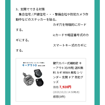
3、玄関でできる対策
集合住宅 / 戸建住宅・・・警備会社や防犯カメラ作
動中などのステッカーを貼る。
カギ穴を物理的にガード
する。
icカードや暗証番号式のカ
ギにする。
スマートキー式のカギに
する。
鍵穴カバー式補助錠 キ
ーアウト3(U9用) 送料無
料 カギ MIWA 美和 シリ
ンダー 玄関 ドア 防犯グ
ッズ
7,920円
価格:
(2020/10/21 14:50時点)
感想(0件)