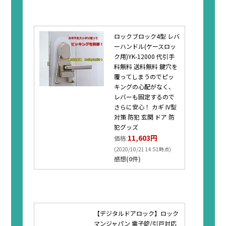
ロックブロック4型 レバ
ーハンドル(ケースロッ
ク用)YK-12000 代引手
料無料 送料無料 鍵穴を
覆ってしまうのでピッ
キングの心配がなく、
レバーも固定するので
さらに安心！ カギ IV型
対策 防犯 玄関 ドア 防
犯グッズ
11,603円
価格:
(2020/10/21 14:51時点)
感想(0件)
【デジタルドアロック】ロック
マンジャパン 電子錠/引戸対応