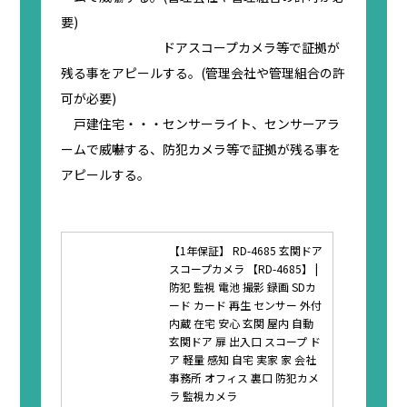
要)
ドアスコープカメラ等で証拠が
残る事をアピールする。(管理会社や管理組合の許
可が必要)
戸建住宅・・・センサーライト、センサーアラ
ームで威嚇する、防犯カメラ等で証拠が残る事を
アピールする。
【1年保証】 RD-4685 玄関ドア
スコープカメラ 【RD-4685】 |
防犯 監視 電池 撮影 録画 SDカ
ード カード 再生 センサー 外付
内蔵 在宅 安心 玄関 屋内 自動
玄関ドア 扉 出入口 スコープ ド
ア 軽量 感知 自宅 実家 家 会社
事務所 オフィス 裏口 防犯カメ
ラ 監視カメラ