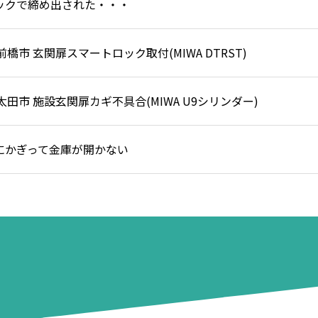
トロックで締め出された・・・
市 玄関扉スマートロック取付(MIWA DTRST)
市 施設玄関扉カギ不具合(MIWA U9シリンダー)
日にかぎって金庫が開かない